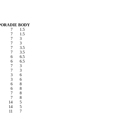
PORADIE
BODY
7
1.5
7
1.5
7
3
7
3
7
3.5
7
3.5
6
6.5
6
6.5
7
3
7
3
3
6
3
6
6
8
6
8
7
8
7
8
14
5
14
5
11
7