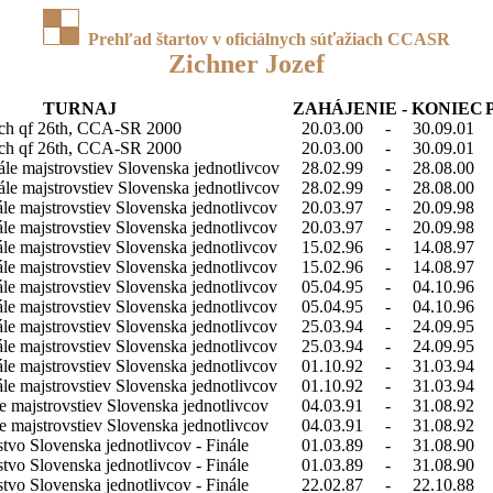
Prehľad štartov v oficiálnych súťažiach CCASR
Zichner Jozef
TURNAJ
ZAHÁJENIE - KONIEC
ch qf 26th, CCA-SR 2000
20.03.00
-
30.09.01
ch qf 26th, CCA-SR 2000
20.03.00
-
30.09.01
nále majstrovstiev Slovenska jednotlivcov
28.02.99
-
28.08.00
nále majstrovstiev Slovenska jednotlivcov
28.02.99
-
28.08.00
ále majstrovstiev Slovenska jednotlivcov
20.03.97
-
20.09.98
ále majstrovstiev Slovenska jednotlivcov
20.03.97
-
20.09.98
ále majstrovstiev Slovenska jednotlivcov
15.02.96
-
14.08.97
ále majstrovstiev Slovenska jednotlivcov
15.02.96
-
14.08.97
ále majstrovstiev Slovenska jednotlivcov
05.04.95
-
04.10.96
ále majstrovstiev Slovenska jednotlivcov
05.04.95
-
04.10.96
ále majstrovstiev Slovenska jednotlivcov
25.03.94
-
24.09.95
ále majstrovstiev Slovenska jednotlivcov
25.03.94
-
24.09.95
ále majstrovstiev Slovenska jednotlivcov
01.10.92
-
31.03.94
ále majstrovstiev Slovenska jednotlivcov
01.10.92
-
31.03.94
le majstrovstiev Slovenska jednotlivcov
04.03.91
-
31.08.92
le majstrovstiev Slovenska jednotlivcov
04.03.91
-
31.08.92
stvo Slovenska jednotlivcov - Finále
01.03.89
-
31.08.90
stvo Slovenska jednotlivcov - Finále
01.03.89
-
31.08.90
stvo Slovenska jednotlivcov - Finále
22.02.87
-
22.10.88