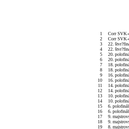
1
Corr SVK-
2
Corr SVK-
3
22. štvr?fi
4
22. štvr?fi
5
20. polofin
6
20. polofin
7
18. polofin
8
18. polofin
9
16. polofin
10
16. polofin
11
14. polofin
12
14. polofin
13
10. polofin
14
10. polofin
15
6. polofiná
16
6. polofiná
17
9. majstrov
18
9. majstrov
19
8. majstrov