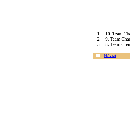
1
10. Team Cha
2
9. Team Cham
3
8. Team Cham
Návrat