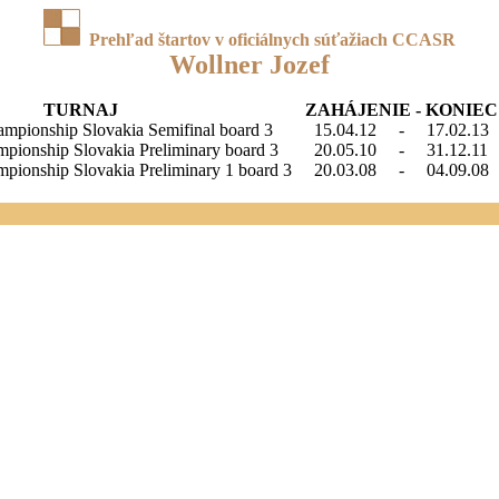
Prehľad štartov v oficiálnych súťažiach CCASR
Wollner Jozef
TURNAJ
ZAHÁJENIE - KONIEC
mpionship Slovakia Semifinal board 3
15.04.12
-
17.02.13
pionship Slovakia Preliminary board 3
20.05.10
-
31.12.11
pionship Slovakia Preliminary 1 board 3
20.03.08
-
04.09.08