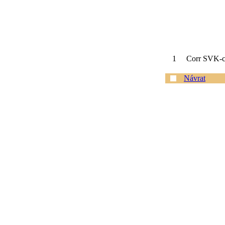
1
Corr SVK-c
Návrat