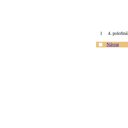
1
4. polofiná
Návrat