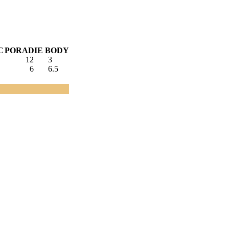
C
PORADIE
BODY
12
3
6
6.5