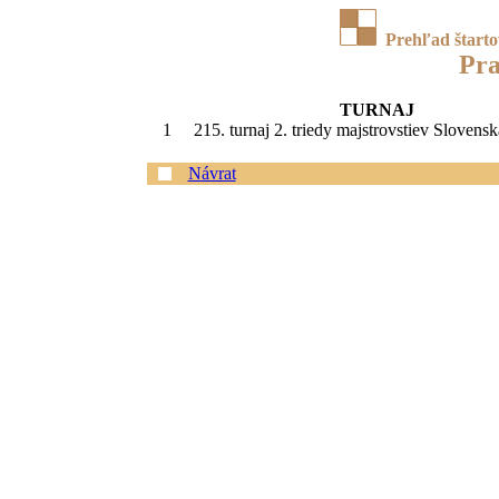
Prehľad štart
Pra
TURNAJ
1
215. turnaj 2. triedy majstrovstiev Slovens
Návrat