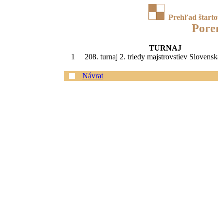
Prehľad štart
Pore
TURNAJ
1
208. turnaj 2. triedy majstrovstiev Slovens
Návrat