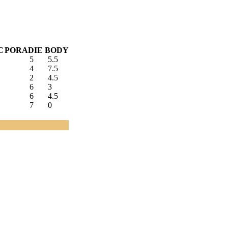
C
PORADIE
BODY
5
5.5
4
7.5
2
4.5
6
3
6
4.5
7
0