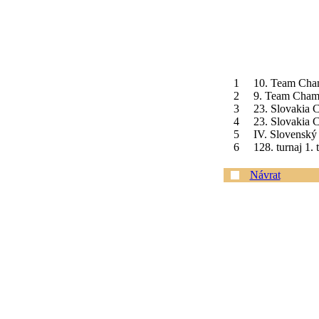
1
10. Team Cham
2
9. Team Champ
3
23. Slovakia C
4
23. Slovakia C
5
IV. Slovenský 
6
128. turnaj 1.
Návrat