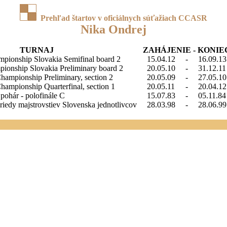
Prehľad štartov v oficiálnych súťažiach CCASR
Nika Ondrej
TURNAJ
ZAHÁJENIE - KONIE
pionship Slovakia Semifinal board 2
15.04.12
-
16.09.13
ionship Slovakia Preliminary board 2
20.05.10
-
31.12.11
hampionship Preliminary, section 2
20.05.09
-
27.05.10
hampionship Quarterfinal, section 1
20.05.11
-
20.04.12
pohár - polofinále C
15.07.83
-
05.11.84
 triedy majstrovstiev Slovenska jednotlivcov
28.03.98
-
28.06.99