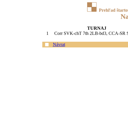
Prehľad štart
Na
TURNAJ
1
Corr SVK-chT 7th 2LB-bd3, CCA-SR S
Návrat