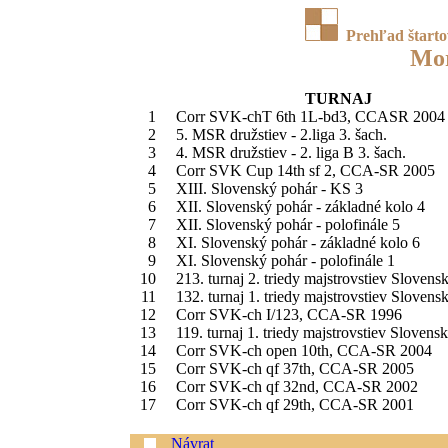
Prehľad štart
Mor
TURNAJ
1
Corr SVK-chT 6th 1L-bd3, CCASR 2004
2
5. MSR družstiev - 2.liga 3. šach.
3
4. MSR družstiev - 2. liga B 3. šach.
4
Corr SVK Cup 14th sf 2, CCA-SR 2005
5
XIII. Slovenský pohár - KS 3
6
XII. Slovenský pohár - základné kolo 4
7
XII. Slovenský pohár - polofinále 5
8
XI. Slovenský pohár - základné kolo 6
9
XI. Slovenský pohár - polofinále 1
10
213. turnaj 2. triedy majstrovstiev Slovens
11
132. turnaj 1. triedy majstrovstiev Slovens
12
Corr SVK-ch I/123, CCA-SR 1996
13
119. turnaj 1. triedy majstrovstiev Slovens
14
Corr SVK-ch open 10th, CCA-SR 2004
15
Corr SVK-ch qf 37th, CCA-SR 2005
16
Corr SVK-ch qf 32nd, CCA-SR 2002
17
Corr SVK-ch qf 29th, CCA-SR 2001
Návrat