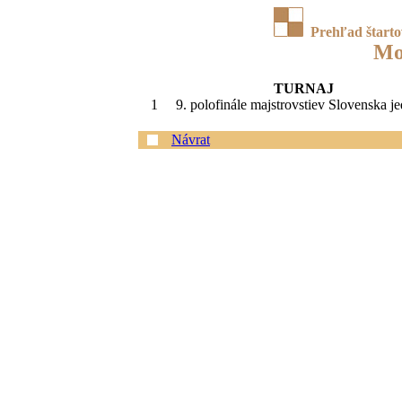
Prehľad štart
Mo
TURNAJ
1
9. polofinále majstrovstiev Slovenska j
Návrat