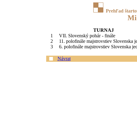
Prehľad štart
Mi
TURNAJ
1
VII. Slovenský pohár - finále
2
11. polofinále majstrovstiev Slovenska j
3
6. polofinále majstrovstiev Slovenska je
Návrat