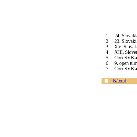
1
24. Slovaki
2
23. Slovaki
3
XV. Slovaki
4
XIII. Slove
5
Corr SVK-c
6
9. open tur
7
Corr SVK-
Návrat