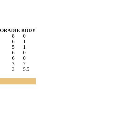
PORADIE
BODY
8
0
6
1
5
1
6
0
6
0
3
7
3
5.5