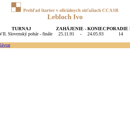
Prehľad štartov v oficiálnych súťažiach CCASR
Lebloch Ivo
TURNAJ
ZAHÁJENIE - KONIEC
PORADIE
VII. Slovenský pohár - finále
25.11.91
-
24.05.93
14
ávrat