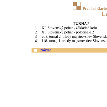
Prehľad štart
L
TURNAJ
1
XI. Slovenský pohár - základné kolo 1
2
XI. Slovenský pohár - polofinále 2
3
208. turnaj 2. triedy majstrovstiev Slovens
4
118. turnaj 1. triedy majstrovstiev Slovensk
Návrat