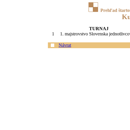
Prehľad štart
Ku
TURNAJ
1
1. majstrovstvo Slovenska jednotlivco
Návrat