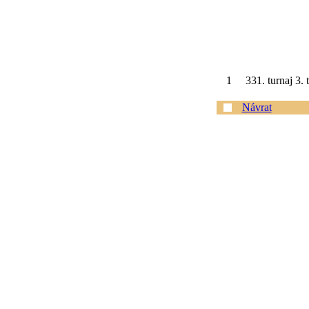
1
331. turnaj 3.
Návrat