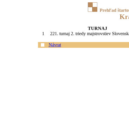
Prehľad štart
Kr
TURNAJ
1
221. turnaj 2. triedy majstrovstiev Slovens
Návrat