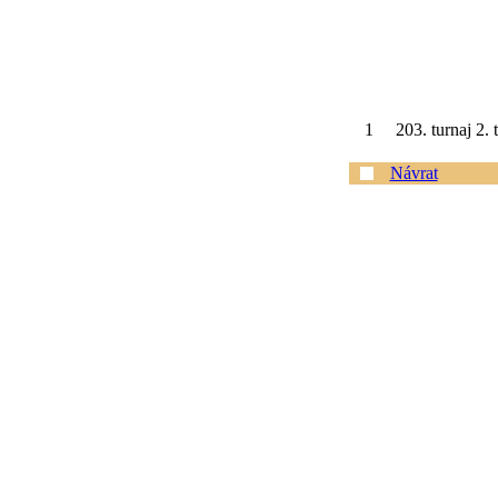
1
203. turnaj 2.
Návrat