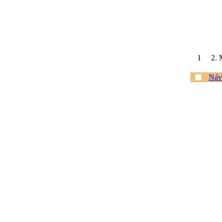
1
2. 
Náv