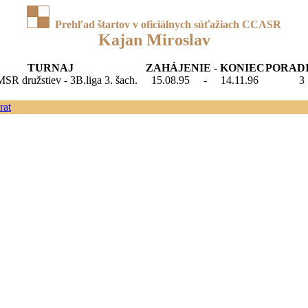
Prehľad štartov v oficiálnych súťažiach CCASR
Kajan Miroslav
TURNAJ
ZAHÁJENIE - KONIEC
PORAD
MSR družstiev - 3B.liga 3. šach.
15.08.95
-
14.11.96
rat