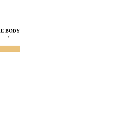
IE
BODY
3
7