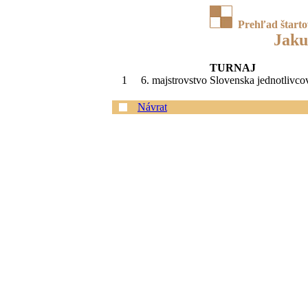
Prehľad štart
Jaku
TURNAJ
1
6. majstrovstvo Slovenska jednotlivcov
Návrat