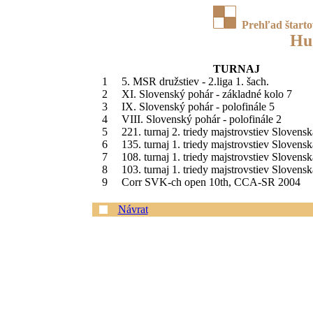
Prehľad štart
Hu
TURNAJ
1
5. MSR družstiev - 2.liga 1. šach.
2
XI. Slovenský pohár - základné kolo 7
3
IX. Slovenský pohár - polofinále 5
4
VIII. Slovenský pohár - polofinále 2
5
221. turnaj 2. triedy majstrovstiev Slovens
6
135. turnaj 1. triedy majstrovstiev Slovens
7
108. turnaj 1. triedy majstrovstiev Slovens
8
103. turnaj 1. triedy majstrovstiev Slovens
9
Corr SVK-ch open 10th, CCA-SR 2004
Návrat