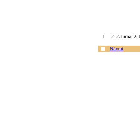
1
212. turnaj 2.
Návrat