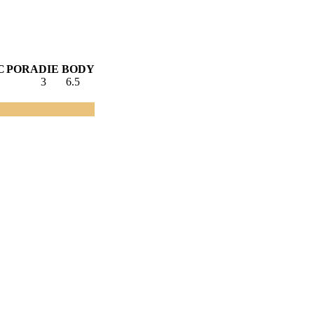
C
PORADIE
BODY
3
6.5