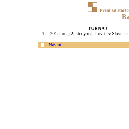
Prehľad štart
Ba
TURNAJ
1
201. turnaj 2. triedy majstrovstiev Slovens
Návrat