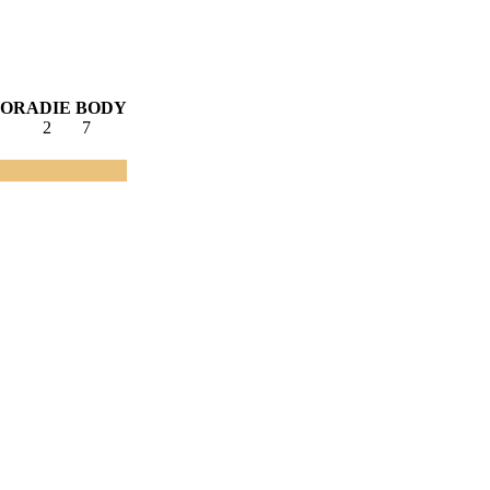
PORADIE
BODY
2
7