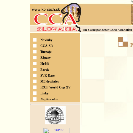
V
The Correspondence Chess Association 
Novinky
P
CCA-SR
Turnaje
Zápasy
Hráči
Partie
SVK Base
ME družstiev
ICCF World Cup XV
Linky
Napíšte nám