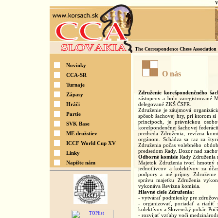
V
The Correspondence Chess Association 
Novinky
O nás
CCA-SR
Turnaje
Združenie korešpondenčného šac
Zápasy
zástupcov a bolo zaregistrované
Hráči
delegované ZKŠ ČSFR.
Združenie je záujmová organizác
Partie
spôsob šachovej hry, pri ktorom si
princípoch, je právnickou osob
SVK Base
korešpondenčnej šachovej federáci
ME družstiev
predseda Združenia, revízna kom
orgánom. Schádza sa raz za štyr
ICCF World Cup XV
Združenia počas volebného obdob
predsedom Rady. Dozor nad zachov
Linky
Odborné komisie
Rady Združenia 
Napíšte nám
Majetok Združenia tvorí hmotný 
jednotlivcov a kolektívov za úča
podpory a iné príjmy. Združenie 
správu majetku Združenia vyko
vykonáva Revízna komisia.
Hlavné ciele Združenia:
- vytvárať podmienky pre združova
- organizovať, poriadať a riadiť
kolektívov a Slovenský pohár. Počí
- rozvíjať vzťahy voči medzinárodne