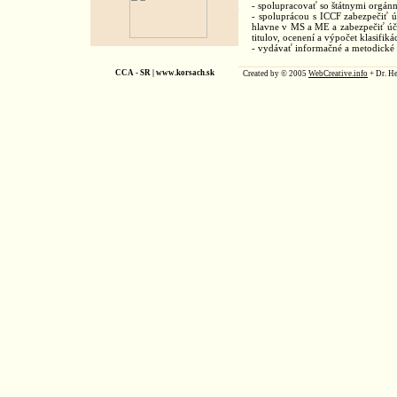
- spolupracovať so štátnymi orgán
- spoluprácou s ICCF zabezpečiť ú
hlavne v MS a ME a zabezpečiť úč
titulov, ocenení a výpočet klasifik
- vydávať informačné a metodické 
CCA - SR |
www.korsach.sk
Created by © 2005
WebCreative.info
+ Dr. He