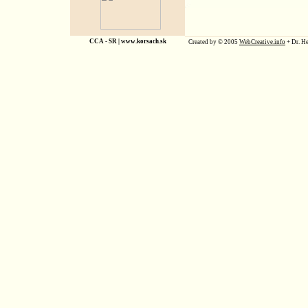
CCA - SR |
www.korsach.sk
Created by © 2005
WebCreative.info
+ Dr. He