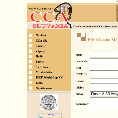
V
The Correspondence Chess Association 
Novinky
Prihláška na Maj
CCA-SR
Turnaje
Zápasy
meno
Hráči
priezvisko
Partie
SVK Base
titul
ME družstiev
ICCF ID
ICCF World Cup XV
e-mail
Linky
telefon
Napíšte nám
Súťaž
poznámky