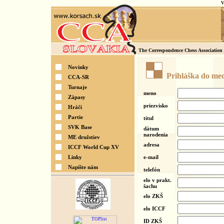
V
The Correspondence Chess Association 
Novinky
Prihláška do me
CCA-SR
Turnaje
meno
Zápasy
priezvisko
Hráči
Partie
titul
SVK Base
dátum
narodenia
ME družstiev
adresa
ICCF World Cup XV
Linky
e-mail
Napíšte nám
telefón
elo v prakt.
šachu
elo ZKŠ
elo ICCF
ID ZKŠ