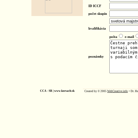
ID ICCF
počet skupín
kvalifikácia
pošta
e-mail
poznámky
CCA - SR |
www.korsach.sk
Created by © 2005
WebCreative.info
+ Dr. He