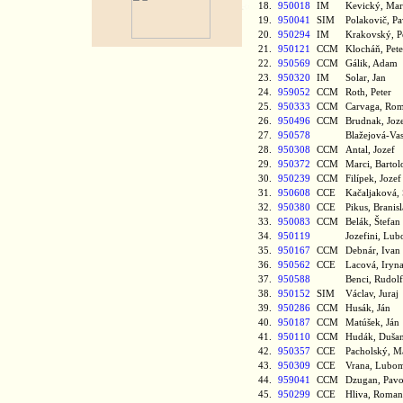
18.
950018
IM
Kevický, Ma
19.
950041
SIM
Polakovič, P
20.
950294
IM
Krakovský, 
21.
950121
CCM
Klocháň, Pet
22.
950569
CCM
Gálik, Adam
23.
950320
IM
Solar, Jan
24.
959052
CCM
Roth, Peter
25.
950333
CCM
Carvaga, R
26.
950496
CCM
Brudnak, Jo
27.
950578
Blažejová-Va
28.
950308
CCM
Antal, Jozef
29.
950372
CCM
Marci, Barto
30.
950239
CCM
Filípek, Joze
31.
950608
CCE
Kačaljaková,
32.
950380
CCE
Pikus, Brani
33.
950083
CCM
Belák, Štefa
34.
950119
Jozefini, Lu
35.
950167
CCM
Debnár, Iva
36.
950562
CCE
Lacová, Iry
37.
950588
Benci, Rudo
38.
950152
SIM
Václav, Jura
39.
950286
CCM
Husák, Ján
40.
950187
CCM
Matúšek, Já
41.
950110
CCM
Hudák, Duš
42.
950357
CCE
Pacholský, M
43.
950309
CCE
Vrana, Lubo
44.
959041
CCM
Dzugan, Pav
45.
950299
CCE
Hliva, Rom