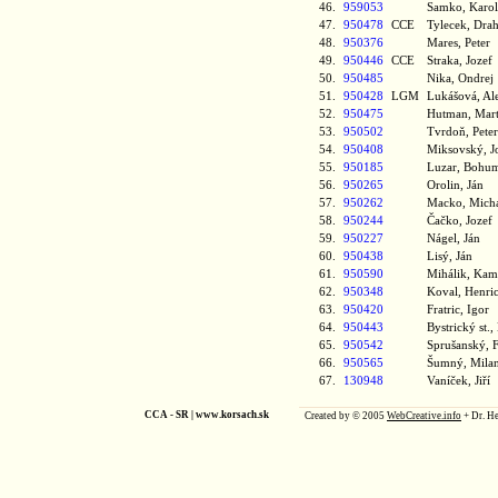
46.
959053
Samko, Kar
47.
950478
CCE
Tylecek, Dr
48.
950376
Mares, Peter
49.
950446
CCE
Straka, Joze
50.
950485
Nika, Ondre
51.
950428
LGM
Lukášová, A
52.
950475
Hutman, Mar
53.
950502
Tvrdoň, Pet
54.
950408
Miksovský, 
55.
950185
Luzar, Bohu
56.
950265
Orolin, Ján
57.
950262
Macko, Mich
58.
950244
Čačko, Joze
59.
950227
Nágel, Ján
60.
950438
Lisý, Ján
61.
950590
Mihálik, Ka
62.
950348
Koval, Henr
63.
950420
Fratric, Igor
64.
950443
Bystrický st.
65.
950542
Sprušanský, 
66.
950565
Šumný, Mil
67.
130948
Vaníček, Jiří
CCA - SR |
www.korsach.sk
Created by © 2005
WebCreative.info
+ Dr. He