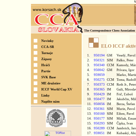
V
The Correspondence Chess Association 
Novinky
ELO ICCF aktív
CCA-SR
Turnaje
1.
950194
GM
Veselý, Pavo
Zápasy
2.
950321
SIM
Paško, Peter
Hráči
3.
950340
CCM
Kamody, Má
4.
950042
GM
Prívara, Igo
Partie
5.
959059
Marko, Mart
SVK Base
6.
950275
CCM
Toma, Rudo
ME družstiev
7.
950373
CCM
Roth Jr., Pet
ICCF World Cup XV
8.
950365
IM
Gaži, Mirosl
9.
950429
IM
Frič, Ľuboš
Linky
10.
950477
IM
Jakubčin, Mi
Napíšte nám
11.
950056
IM
Berza, Štefa
12.
950361
SIM
Murin, Pavo
13.
950160
SIM
Eiben, Pavel
14.
950177
SIM
Mičiak, Ema
15.
950293
SIM
Čipka, Ivan
16.
950289
CCM
Jambrich, Ja
17.
959051
IM
Kubaský, Al